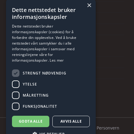
×
Følg oss på instagram
Dette nettstedet bruker
informasjonskapsler
Følg oss på facebook
Dette nettstedet bruker
Følg oss på Linkedin
informasjonskapsler (cookies) for å
forbedre din opplevelse. Ved å bruke
nettstedet vårt samtykker du i alle
KONTAKT OSS
informasjonskapsler i samsvar med
retningslinjene våre for
informasjonskapsler.
Les mer
Telefon: +47 55154200
post@ulveseth.no
STRENGT NØDVENDIG
YTELSE
MÅLRETTING
FUNKSJONALITET
GODTA ALLE
AVVIS ALLE
© 2026 Brødrene Ulveseth AS
Cookies
Personvern