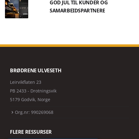
GOD JUL TIL KUNDER OG
SAMARBEIDSPARTNERE
BRØDRENE ULVESETH
Leirvikflaten 23
PB 2433 - Drotningsvik
5179 Godvik, Norge
Org.nr: 990269068
FLERE RESSURSER