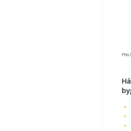
FNs 
Hå
by