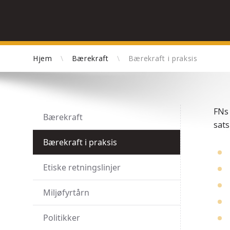
Hjem
\
Bærekraft
\
Bærekraft i praksis
FNs 
Bærekraft
sat
Bærekraft i praksis
Etiske retningslinjer
Miljøfyrtårn
Politikker