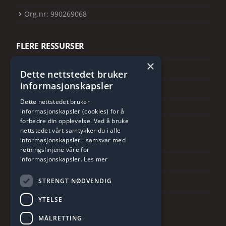
Org.nr: 990269068
FLERE RESSURSER
×
Følg oss på instagram
Dette nettstedet bruker
informasjonskapsler
Følg oss på facebook
Dette nettstedet bruker
Følg oss på Linkedin
informasjonskapsler (cookies) for å
forbedre din opplevelse. Ved å bruke
nettstedet vårt samtykker du i alle
KONTAKT OSS
informasjonskapsler i samsvar med
retningslinjene våre for
informasjonskapsler.
Les mer
Telefon: +47 55154200
post@ulveseth.no
STRENGT NØDVENDIG
YTELSE
MÅLRETTING