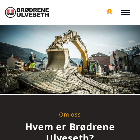
1
Om oss
Hvem er Brødrene
Ulveseth?