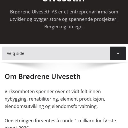
Brødrene Ulveseth AS er et entreprenørfirma som
utvikler og bygger store og spennende prosjekter i
Bergen og omegn.
Velg side
Om Brødrene Ulveseth
Virksomheten spenner over et vidt felt innen
nybygging, rehabilitering, element produksjon,
eiendomsutvikling og eiendomsforvaltning.
Omsetningen forventes å runde 1 milliard for første