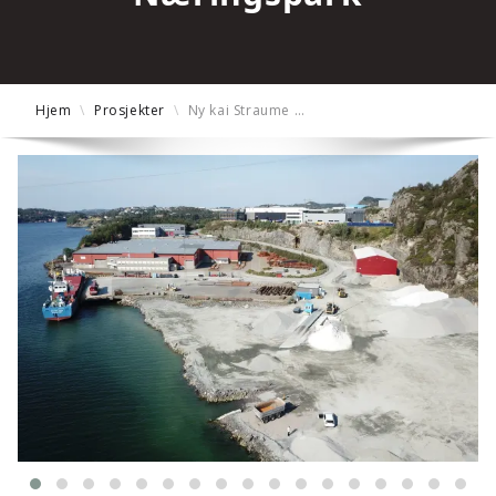
Hjem
\
Prosjekter
\
Ny kai Straume …