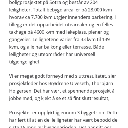
boligprosjektet på Sotra og består av 204
leiligheter. Totalt bebygd areal er på 28.000 kvm
hvorav ca 7.700 kvm utgjør innendørs parkering. I
tillegg er det opparbeidet utearealer og en felles
takhage på 4600 kvm med lekeplass, plener og
gangveier. Leilighetene varier fra 33 kvm til 139
kvm, og alle har balkong eller terrasse. Både
leiligheter og uteområder har universell
tilgjengelighet.
Vi er meget godt fornøyd med sluttresultatet, sier
prosjektleder hos Brødrene Ulveseth, Thorbjørn
Holgersen. Det har vært et spennende prosjekt å
jobbe med, og kjekt å se et så fint sluttresultat,.
Prosjektet er oppført igjennom 3 byggetrinn. Dette
har ført til at en del leiligheter har vært bebodd de
siste 15 mnd av byggeperioden. Det har gitt oss