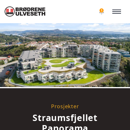
1
Prosjekter
Straumsfjellet
Panorama