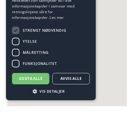
nettstedet vårt samtykker du i alle
informasjonskapsler i samsvar med
retningslinjene våre for
informasjonskapsler.
Les mer
STRENGT NØDVENDIG
YTELSE
MÅLRETTING
FUNKSJONALITET
GODTA ALLE
AVVIS ALLE
VIS DETALJER
Strengt nødvendig
Ytelse
Målretting
Funksjonalitet
Strengt nødvendige informasjonskapsler