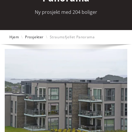
Ny prosjekt med 204 boliger
Hjem
\
Prosjekter
\
Straumsfjellet Panorama