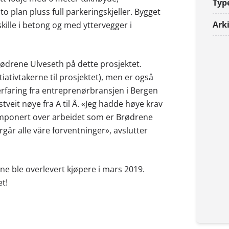
Typ
to plan pluss full parkeringskjeller. Bygget
Arki
kille i betong og med yttervegger i
Brødrene Ulveseth på dette prosjektet.
ativtakerne til prosjektet), men er også
erfaring fra entreprenørbransjen i Bergen
tveit nøye fra A til Å. «Jeg hadde høye krav
 imponert over arbeidet som er Brødrene
rgår alle våre forventninger», avslutter
ne ble overlevert kjøpere i mars 2019.
t!