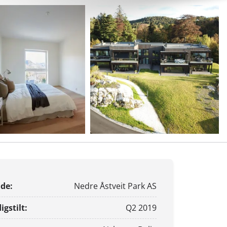
de:
Nedre Åstveit Park AS
igstilt:
Q2 2019