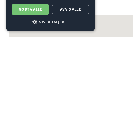
GODTA ALLE
AVVIS ALLE
VIS DETALJER
Strengt nødvendig
Ytelse
Målretting
Funksjonalitet
Strengt nødvendige informasjonskapsler
tillater kjernefunksjoner på nettstedet, som
brukerinnlogging og kontoadministrasjon.
Nettstedet kan ikke brukes riktig uten strengt
nødvendige informasjonskapsler.
Forsørger /
Navn
Utløpsdato
Beskrivelse
Domene
CookieScriptConsent
3 måneder
Denne
CookieScript
informasjonskapsel
.ulveseth.no
brukes av Cookie-
Script.com-tjeneste
for å huske
innstillingene for
besøkendes
informasjonskapsel.