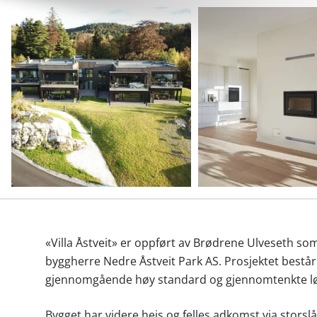
«Villa Åstveit» er oppført av Brødrene Ulveseth so
byggherre Nedre Åstveit Park AS. Prosjektet består 
gjennomgående høy standard og gjennomtenkte lø
Bygget har videre heis og felles adkomst via storsl