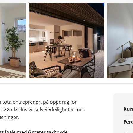
m totalentreprenør, på oppdrag for
Kun
av 8 eksklusive selveierleiligheter med
sninger.
Ferd
ått foaje med 6 meter takhøyde,