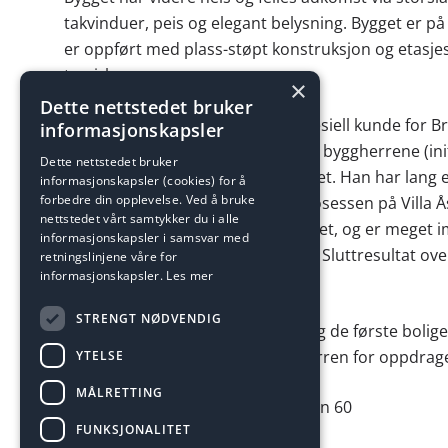
takvinduer, peis og elegant belysning. Bygget er på 
er oppført med plass-støpt konstruksjon og etasjes
trevirke.
×
Dette nettstedet bruker
Terje Johan Skjelbred er en litt spesiell kunde for 
informasjonskapsler
Dette ettersom han både er en av byggherrene (initi
Dette nettstedet bruker
en av kjøperen som skal bo i bygget. Han har lang 
informasjonskapsler (cookies) for å
forbedre din opplevelse. Ved å bruke
og har naturlig nok fulgt byggeprosessen på Villa Ås
nettstedet vårt samtykker du i alle
og forventninger til dette prosjektet, og er meget
informasjonskapsler i samsvar med
Ulveseth har lagt ned i prosjektet. Sluttresultat ove
retningslinjene våre for
informasjonskapsler.
Les mer
Skjelbred stolt.
STRENGT NØDVENDIG
Byggestart var i november 2017 og de første bolige
Brødrene Ulveseth takker byggherren for oppdrage
YTELSE
MÅLRETTING
Prosjektet har adresse Åstveitveien 60
FUNKSJONALITET