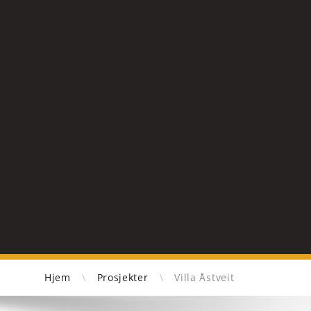
Hjem
\
Prosjekter
\
Villa Åstveit