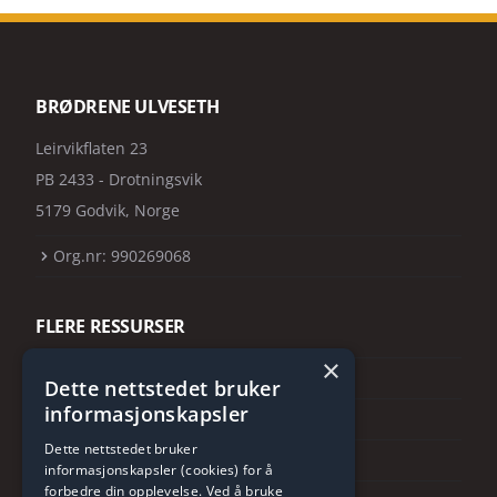
BRØDRENE ULVESETH
Leirvikflaten 23
PB 2433 - Drotningsvik
5179 Godvik, Norge
Org.nr: 990269068
FLERE RESSURSER
×
Følg oss på instagram
Dette nettstedet bruker
informasjonskapsler
Følg oss på facebook
Dette nettstedet bruker
Følg oss på Linkedin
informasjonskapsler (cookies) for å
forbedre din opplevelse. Ved å bruke