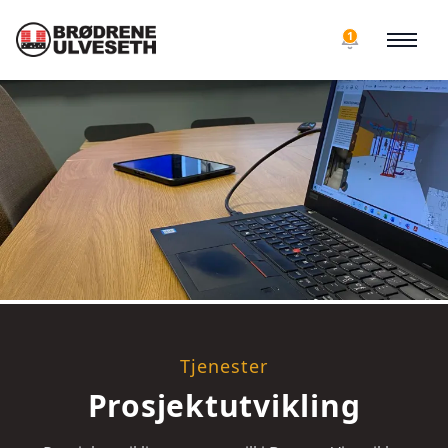
1
Tjenester
Prosjektutvikling