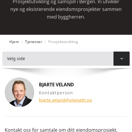
Prosjektutvikling og samspill i Bergen. Vi utvikler
nye og eksisterende eiendomsprosjekter sammen
med byggherren.
Hjem
\
Tjenester
\
Prosjektutvikling
Velg side
BJARTE VELAND
Kontaktperson
bjarte.veland@ulveseth.no
Kontakt oss for samtale om ditt eiendomsprosjekt.